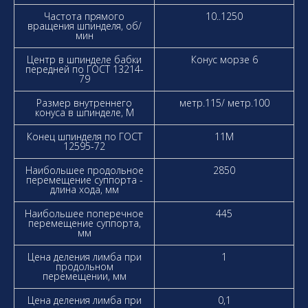
Частота прямого
10..1250
вращения шпинделя, об/
мин
Центр в шпинделе бабки
Конус морзе 6
передней по ГОСТ 13214-
79
Размер внутреннего
метр.115/ метр.100
конуса в шпинделе, М
Конец шпинделя по ГОСТ
11М
12595-72
Наибольшее продольное
2850
перемещение суппорта -
длина хода, мм
Наибольшее поперечное
445
перемещение суппорта,
мм
Цена деления лимба при
1
продольном
перемещении, мм
Цена деления лимба при
0,1