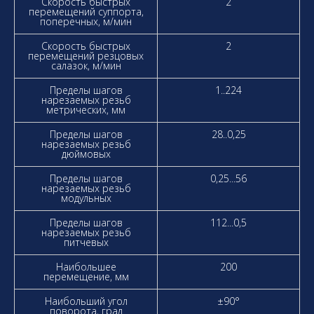
Скорость быстрых
2
перемещений суппорта,
поперечных, м/мин
Скорость быстрых
2
перемещений резцовых
салазок, м/мин
Пределы шагов
1..224
нарезаемых резьб
метрических, мм
Пределы шагов
28..0,25
нарезаемых резьб
дюймовых
Пределы шагов
0,25...56
нарезаемых резьб
модульных
Пределы шагов
112...0,5
нарезаемых резьб
питчевых
Наибольшее
200
перемещение, мм
Наибольший угол
±90°
поворота, град