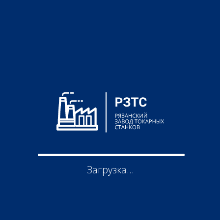
Назад к каталогу →
Токарно-винторезный
станок 16К40Ф1
Загрузка...
Архивная модель
Предлагаем современный аналог:
Токарный станок 16Р40