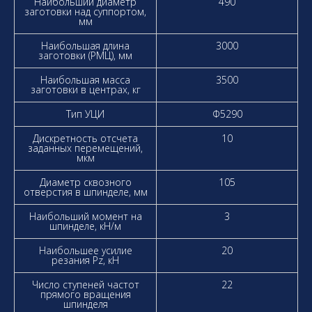
Наибольший диаметр
490
заготовки над суппортом,
мм
Наибольшая длина
3000
заготовки (РМЦ), мм
Наибольшая масса
3500
заготовки в центрах, кг
Тип УЦИ
Ф5290
Дискретность отсчета
10
заданных перемещений,
мкм
Диаметр сквозного
105
отверстия в шпинделе, мм
Наибольший момент на
3
шпинделе, кН/м
Наибольшее усилие
20
резания Pz, кН
Число ступеней частот
22
прямого вращения
шпинделя